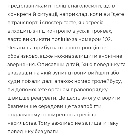
представниками поліції, наголосили, що в 
конкретній ситуації, наприклад, коли ви їдете 
в транспорті і спостерігаєте, як агресія 
виходить з-під контролю в усіх її проявах, 
варто викликати поліцію за номером 102. 
Чекати на прибуття правоохоронців не 
обов'язково, адже можна залишити анонімне 
звернення. Описавши дітей, їхню поведінку та 
вказавши на якій зупинці вони вийшли або 
куди поїхали далі, а також номер тролейбусу, 
ви допоможете органам правопорядку 
швидше реагувати. Це дасть змогу створити 
безпечніше середовище та запобігти 
подальшому поширенню агресії та 
насильства. Тому важливо не залишати таку 
поведінку без уваги! 