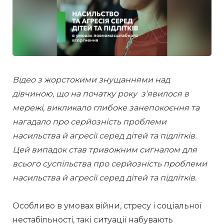
Відео з жорстокими знущаннями над 
дівчиною, що на початку року  з’явилося в 
мережі, викликало глибоке занепокоєння та 
нагадало про серйозність проблеми 
насильства й агресії серед дітей та підлітків. 
Цей випадок став тривожним сигналом для 
всього суспільства про серйозність проблеми 
насильства й агресії серед дітей та підлітків. 
Особливо в умовах війни, стресу і соціальної 
нестабільності, такі ситуації набувають 