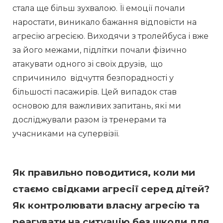
стала ще більш зухвалою. Її емоції почали 
наростати, виникало бажання відповісти на 
агресію агресією. Виходячи з тролейбуса і вже 
за його межами, підлітки почали фізично 
атакувати одного зі своїх друзів,  що 
спричинило  відчуття безпорадності у 
більшості пасажирів. Цей випадок став 
основою для важливих запитань, які ми 
досліджували разом із тренерами та 
учасниками на супервізії. 
Як правильно поводитися, коли ми
стаємо свідками агресії серед дітей?
Як контролювати власну агресію та
реагувати на ситуацію без шкоди для