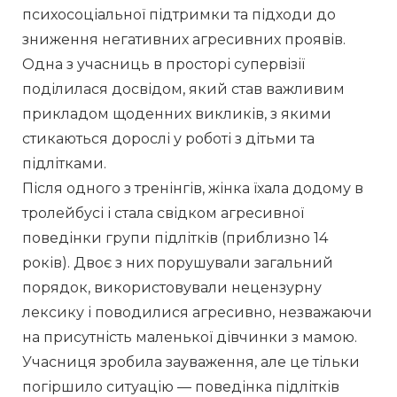
психосоціальної підтримки та підходи до 
зниження негативних агресивних проявів. 
Одна з учасниць в просторі супервізії 
поділилася досвідом, який став важливим 
прикладом щоденних викликів, з якими 
стикаються дорослі у роботі з дітьми та 
підлітками. 
Після одного з тренінгів, жінка їхала додому в 
тролейбусі і стала свідком агресивної 
поведінки групи підлітків (приблизно 14 
років). Двоє з них порушували загальний 
порядок, використовували нецензурну 
лексику і поводилися агресивно, незважаючи 
на присутність маленької дівчинки з мамою. 
Учасниця зробила зауваження, але це тільки 
погіршило ситуацію — поведінка підлітків 