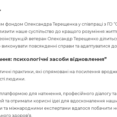
"
м фондом Олександра Терещенка у співпраці з ГО “С
зити наше суспільство до кращого розуміння життя в
деоінструкцій ветеран Олександр Терещенко ділитьс
 виконувати повсякденні справи та адаптуватися до
ння: психологічні засоби відновлення”
тичні практики, які спрямовані на посилення вроджено
ті людини. 
платформою для натхнення, професійного діалогу та 
й та отримали корисні ідеї для вдосконалення наших
и та міжнародними експертами вдалося побачити но
ьного здоров’я.