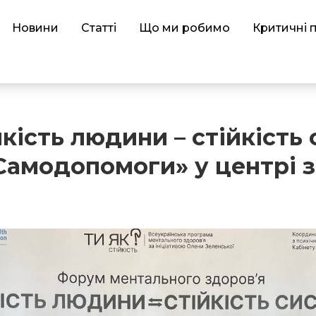
Новини
Статті
Що ми робимо
Критичні 
кість людини – стійкість 
Самодопомоги» у центрі з