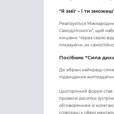
"Я зміг – і ти зможеш
Реалізується Міжнародни
Самодопомоги”, щоб набли
кінцівки. Через серію ві
показуючи, як самостійно
Посібник “Сила диха
Де зібрані найкращі сома
підвищення життєздатнос
Цьогорічний форум став 
провели десятки зустріче
обговоренням із колегам
співпраці у сфері ментал