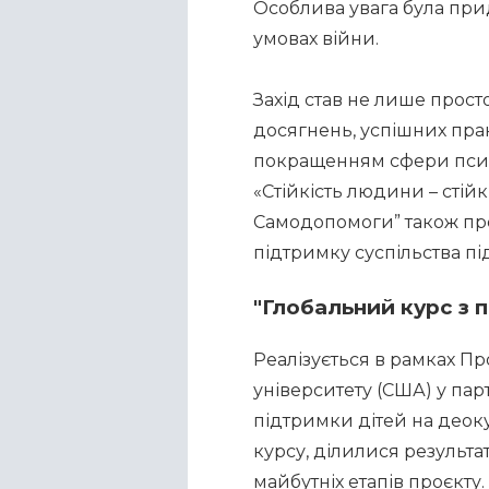
Особлива увага була прид
умовах війни.
Захід став не лише прост
досягнень, успішних прак
покращенням сфери психі
«Стійкість людини – стійк
Самодопомоги” також пред
підтримку суспільства під
"Глобальний курс з 
Реалізується в рамках Пр
університету (США) у парт
підтримки дітей на деоку
курсу, ділилися результа
майбутніх етапів проєкту.