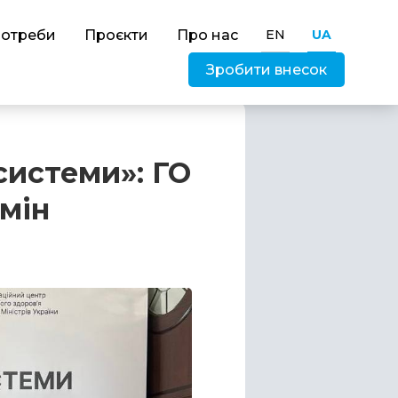
потреби
Проєкти
Про нас
EN
UA
Зробити внесок
системи»: ГО
мін