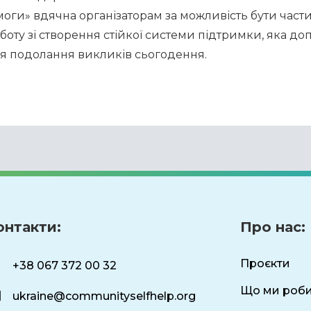
ги» вдячна організаторам за можливість бути частино
ту зі створення стійкої системи підтримки, яка до
я подолання викликів сьогодення.
онтакти:
Про нас:
Проєкти
+38 067 372 00 32
Що ми роб
ukraine@communityselfhelp.org