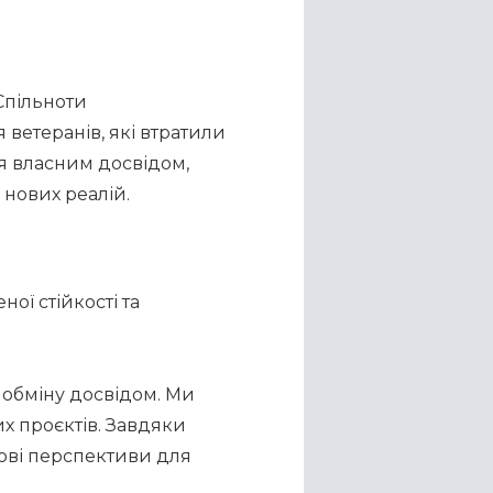
пільноти 
етеранів, які втратили 
я власним досвідом, 
 нових реалій.
ї стійкості та 
обміну досвідом. Ми 
 проєктів. Завдяки 
ві перспективи для 