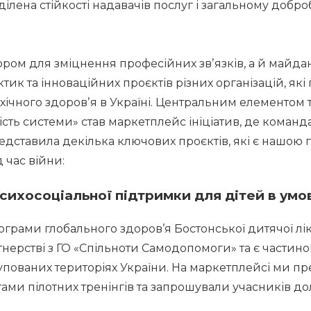
ілена стійкості надавачів послуг і загальному добро
ором для зміцнення професійних звʼязків, а й майда
тик та інноваційних проєктів різних організацій, які
чного здоровʼя в Україні. Центральним елементом т
ість системи» став маркетплейс ініціатив, де команда
ставила декілька ключових проєктів, які є нашою го
 час війни: 
психосоціальної підтримки для дітей в умо
ограми глобального здоров’я Бостонської дитячої лі
нерстві з ГО «Спільноти Самодопомоги» та є частиною
пованих територіях України. На маркетплейсі ми пре
тами пілотних тренінгів та запрошували учасників д