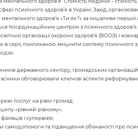
 ментального здоров’я "Стійкість людини – стійкість 
ері психічного здоров’я в Україні. Захід, організова
ментального здоров’я «Ти як?» за ініціативи першої 
ся Координаційним центром з психічного здоров’я Ка
світньої організації охорони здоров’я (ВООЗ) і міжна
 в серії, покликаною зміцнити систему психічного з
одію.
ників державного сектору, громадських організацій,
 Учасники обговорювали ключові аспекти реформуван
режі послуг на рівні громад;
ипу «рівний-рівному»;
ахівців і супервізія;
 самодопомоги та підвищення обізнаності про псих