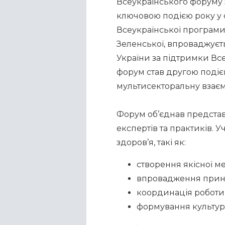
Всеукраїнського форуму з
ключовою подією року у сф
Всеукраїнської програми 
Зеленської, впроваджуєть
України за підтримки Все
форум став другою подією
мультисекторальну взаєм
Форум об’єднав представ
експертів та практиків.
здоров’я, такі як:
створення якісної ме
впровадження принц
координація роботи ф
формування культури