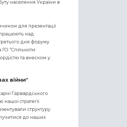
буту населення України в 
нчиком для презентації 
 працюють над 
ретього дня форуму 
 ГО “Спільноти 
рдістю та внеском у 
вах війни"
карні Гарвардського 
 нашої стратегії 
зентували структуру 
олучитися до наших 