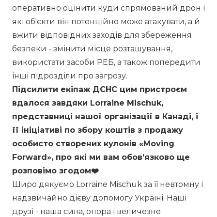
оперативно оцінити куди спрямований дрон і 
які об'єкти він потенційно може атакувати, а й 
вжити відповідних заходів для збереження 
безпеки - змінити місце розташування, 
використати засоби РЕБ, а також попередити 
інші підрозділи про загрозу.
Підсилити екіпаж ДСНС цим пристроєм 
вдалося завдяки Lorraine Mischuk, 
представниці нашої організації в Канаді, і 
її ініціативі по збору коштів з продажу 
особисто створених кулонів «Moving 
Forward», про які ми вам обовʼязково ще 
розповімо згодом❤️
Щиро дякуємо Lorraine Mischuk за її невтомну і 
надзвичайно дієву допомогу Україні. Наші 
друзі - наша сила, опора і величезне 