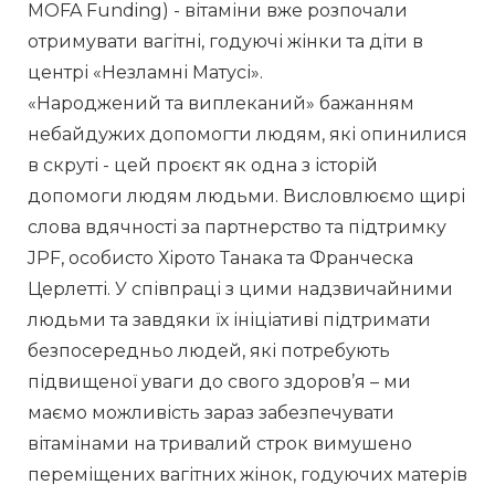
MOFA Funding) - вітаміни вже розпочали 
отримувати вагітні, годуючі жінки та діти в 
центрі «Незламні Матусі».
«Народжений та виплеканий» бажанням 
небайдужих допомогти людям, які опинилися 
в скруті - цей проєкт як одна з історій 
допомоги людям людьми. Висловлюємо щирі 
слова вдячності за партнерство та підтримку 
JPF, особисто Хірото Танака та Франческа 
Церлетті. У співпраці з цими надзвичайними 
людьми та завдяки їх ініціативі підтримати 
безпосередньо людей, які потребують 
підвищеної уваги до свого здоров’я – ми 
маємо можливість зараз забезпечувати 
вітамінами на тривалий строк вимушено 
переміщених вагітних жінок, годуючих матерів 