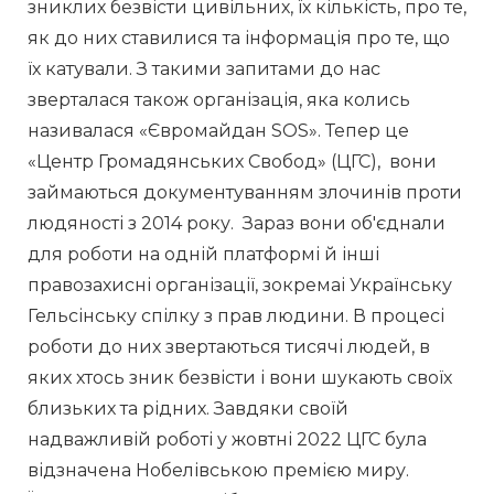
зниклих безвісти цивільних, їх кількість, про те, 
як до них ставилися та інформація про те, що 
їх катували. З такими запитами до нас 
зверталася також організація, яка колись 
називалася «Євромайдан SOS». Тепер це 
«Центр Громадянських Свобод» (ЦГС),  вони 
займаються документуванням злочинів проти 
людяності з 2014 року.  Зараз вони об'єднали 
для роботи на одній платформі й інші 
правозахисні організації, зокремаі Українську 
Гельсінську спілку з прав людини. В процесі 
роботи до них звертаються тисячі людей, в 
яких хтось зник безвісти і вони шукають своїх 
близьких та рідних. Завдяки своїй 
надважливій роботі у жовтні 2022 ЦГС була 
відзначена Нобелівською премією миру.