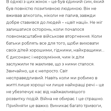
В однієї з цих жінок – це був єдиний син, який 
був повністю позитивною людиною. Він не 
вживав алкоголь, ніколи не палив, завжди 
добре ставився до людей – «цвіт нації». Не міг 
залишатися осторонь, коли почалося 
повномасштабне військове вторгнення. Коли 
батьки роблять все для того, щоби виховати 
своїх дітей хорошими, гідними, найкращими…
Є дисонанс і нерозуміння, чим їх діти 
заслужили те жахливе, що з ними сталося.
Звичайно, це є непросто. Світ 
несправедливий. Навіть коли ми робимо в 
житті лише хороші чи лише найкращі речі – це 
не убезпечує нас від найжахливішого 
розвитку подій. Війна не обирає. І це страшно. 
Прийняти це важко. Виникає багато тривоги, 