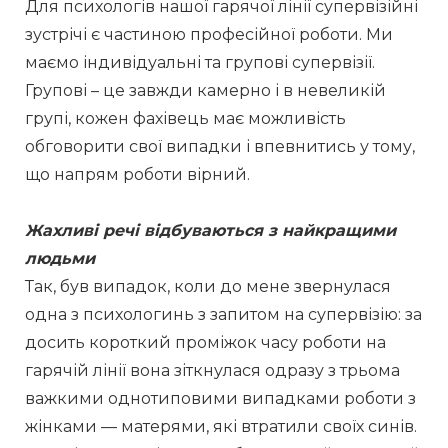
Для психологів нашої гарячої лінії супервізійні 
зустрічі є частиною професійної роботи. Ми 
маємо індивідуальні та групові супервізії. 
Групові – це завжди камерно і в невеликій 
групі, кожен фахівець має можливість 
обговорити свої випадки і впевнитись у тому, 
що напрям роботи вірний.
Жахливі речі відбуваються з найкращими 
людьми
Так, був випадок, коли до мене звернулася 
одна з психологинь з запитом на супервізію: за 
досить короткий проміжок часу роботи на 
гарячій лінії вона зіткнулася одразу з трьома 
важкими однотиповими випадками роботи з 
жінками — матерями, які втратили своїх синів. 