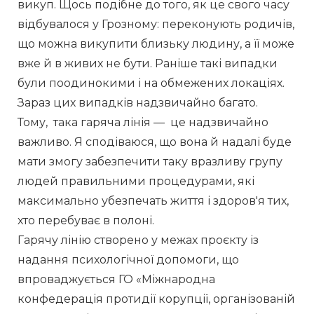
викуп. Щось подібне до того, як це свого часу 
відбувалося у Грозному: переконують родичів, 
що можна викупити близьку людину, а її може 
вже й в живих не бути. Раніше такі випадки 
були поодинокими і на обмежених локаціях. 
Зараз цих випадків надзвичайно багато.
Тому,  така гаряча лінія —  це надзвичайно 
важливо. Я сподіваюся, що вона й надалі буде 
мати змогу забезпечити таку вразливу групу 
людей правильними процедурами, які  
максимально убезпечать життя і здоров'я тих, 
хто перебуває в полоні.
Гарячу лінію створено у межах проєкту із 
надання психологічної допомоги, що 
впроваджується ГО «Міжнародна 
конфедерація протидії корупції, організованій 