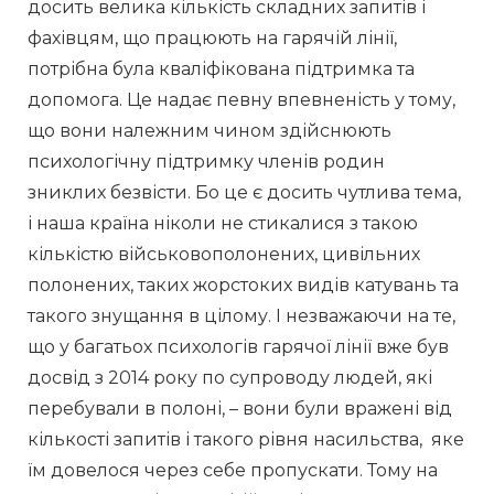
досить велика кількість складних запитів і 
фахівцям, що працюють на гарячій лінії, 
потрібна була кваліфікована підтримка та 
допомога. Це надає певну впевненість у тому, 
що вони належним чином здійснюють 
психологічну підтримку членів родин 
зниклих безвісти. Бо це є досить чутлива тема, 
і наша країна ніколи не стикалися з такою 
кількістю військовополонених, цивільних 
полонених, таких жорстоких видів катувань та 
такого знущання в цілому. І незважаючи на те, 
що у багатьох психологів гарячої лінії вже був 
досвід з 2014 року по супроводу людей, які 
перебували в полоні, – вони були вражені від 
кількості запитів і такого рівня насильства,  яке 
їм довелося через себе пропускати. Тому на 