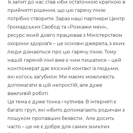
Їх запит до нас став ніби остаточною крапкою в 
прийнятті рішення, що цю гарячу лінію 
потрібно створити. Зараз наші партнери Центр 
Громадських Свобод та «Розкажи мені», 
ресурс який довго працював з Міністерством 
охорони здоров'я – це основні джерела, з яких 
люди дізнаються про цю гарячу лінію. Тому 
нашій гарячій лінії вже є чим пишатися – цей 
конгломерат дає якісний контакт із людьми, 
які когось загубили. Ми маємо можливість 
допомагати в цій непростій, але дуже 
важливій роботі.
Ця тема є дуже тонка і чутлива. В інтернеті є 
багато груп, які нібито допомагають родичам з 
пошуком пропавших безвісти.  Але досить 
часто – це не є добре для самих зниклих 