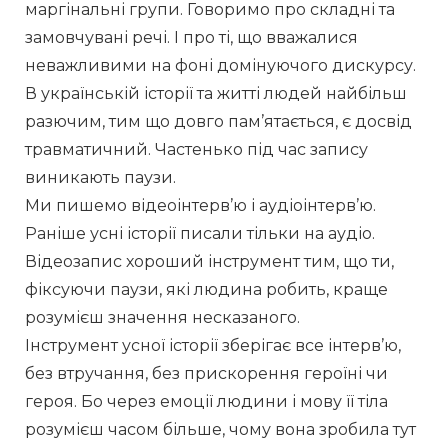
маргінальні групи. Говоримо про складні та 
замовчувані речі. І про ті, що вважалися 
неважливими на фоні домінуючого дискурсу.
В українській історії та житті людей найбільш 
разючим, тим що довго пам’ятається, є досвід 
травматичний. Частенько під час запису 
виникають паузи.
Ми пишемо відеоінтерв’ю і аудіоінтерв’ю. 
Раніше усні історії писали тільки на аудіо. 
Відеозапис хороший інструмент тим, що ти, 
фіксуючи паузи, які людина робить, краще 
розумієш значення несказаного.
Інструмент усної історії зберігає все інтерв’ю, 
без втручання, без прискорення героїні чи 
героя. Бо через емоції людини і мову її тіла 
розумієш часом більше, чому вона зробила тут 