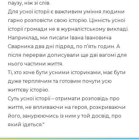
паузу, ніж зі слів.
Для усної історії є важливим уміння людини 
гарно розповісти свою історію. Цінність усної 
історії громади не в журналістському викладі.
Наприклад, ми писали Івана Івановича 
Сварника два дні підряд, по п’ять годин. А 
після перерви дописували ще дві вагомі для 
нього частини життя.
Ті, хто хоче бути усними істориками, має бути 
дуже терплячим та готовим почути усю 
життєву історію.
Суть усної історії – отримати розповідь про 
життя, не впливаючи на героя, розкриваючи 
його, занурюючись із ним у той досвід, про 
який ідеться."