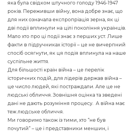
яка була свідком штучного голоду 1946-1947 
років. Переживши війну, вона добре знає, що 
для них означала експропріація зерна, як ці 
дві події вплинули на цілі покоління українців.
Мало хто про ці події знає з перших уст. Лише 
факти в підручниках історії – це не вичерпний 
спосіб осягнути, як ця подія вплинула на наше 
суспільне життя.
Для більшості країн війна – це перелік 
історичних подій, для лідерів держав війна – 
це число людей, які постраждали. Але це не 
людські обличчя. Зовнішня оцінка та зведені 
дані не дають розуміння процесу.  А війна має 
теж людське обличчя.
Ми говоримо також із тими, хто “не був 
почутий” – це і представники меншин, і 