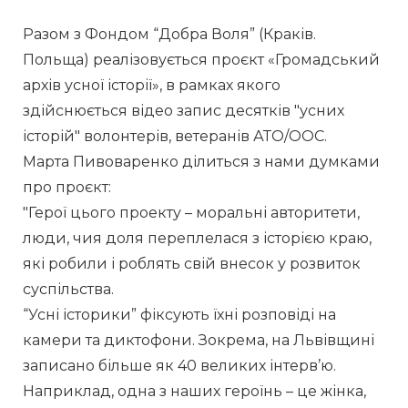
Разом з Фондом “Добра Воля” (Краків. 
Польща) реалізовується проєкт «Громадський 
архів усної історії», в рамках якого 
здійснюється відео запис десятків "усних 
історій" волонтерів, ветеранів АТО/ООС.
Марта Пивоваренко ділиться з нами думками 
про проєкт:
"Герої цього проекту – моральні авторитети, 
люди, чия доля переплелася з історією краю, 
які робили і роблять свій внесок у розвиток 
суспільства.
“Усні історики” фіксують їхні розповіді на 
камери та диктофони. Зокрема, на Львівщині 
записано більше як 40 великих інтерв’ю.
Наприклад, одна з наших героїнь – це жінка, 