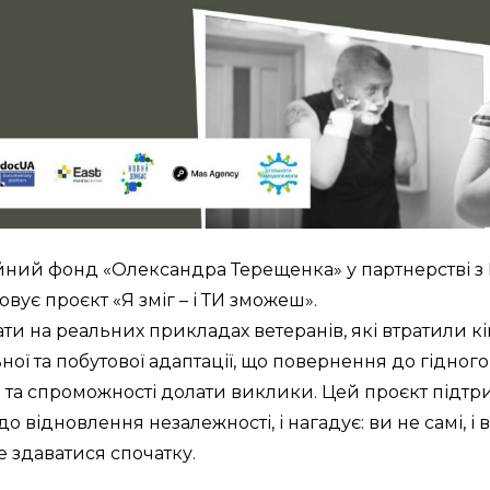
ний фонд «Олександра Терещенка» у партнерстві з Г
ує проєкт «Я зміг – і ТИ зможеш».
ати на реальних прикладах ветеранів, які втратили кі
ї та побутової адаптації, що повернення до гідного 
 та спроможності долати виклики. Цей проєкт підтрим
 відновлення незалежності, і нагадує: ви не самі, і в
е здаватися спочатку.