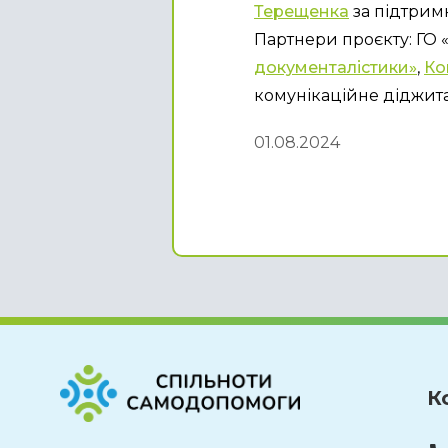
Терещенка
 за підтрим
Партнери проєкту: ГО 
документалістики»
, 
Ко
комунікаційне діджита
01.08.2024
К