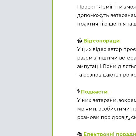
Проєкт "Я зміг і ти змо
допоможуть ветеранам 
практичні рішення та 
📹
Відеопоради
У цих відео автор проє
разом з іншими ветера
ампутації. Вони ділят
та розповідають про к
🎙️ 
Подкасти
У них ветерани, зокрема
мріями, особистими пе
розмови про досвід, с
📚 
Електронні порад