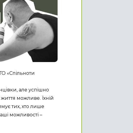
О «Спільноти 
нцівки, але успішно 
життя можливе. Їхній 
ує тих, хто лише 
аші можливості – 