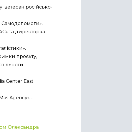
, ветеран російсько-
ти Самодопомоги».
С» та директорка 
алістики».
тримки проєкту, 
пільноти 
a Center East 
as Agency» - 
ом Олександра 