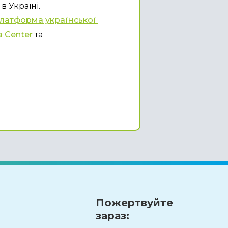
в Україні.
латформа української 
a Center
 та 
Пожертвуйте
зараз: