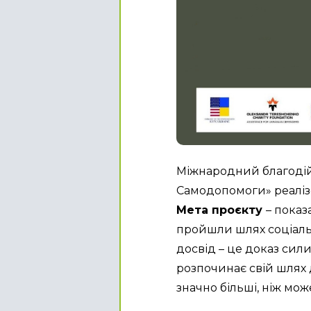
Міжнародний благодій
Самодопомоги» реалізов
Мета проєкту 
– показ
пройшли шлях соціально
досвід – це доказ сили
розпочинає свій шлях до
значно більші, ніж мож