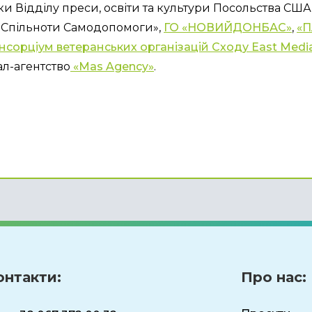
ки Відділу преси, освіти та культури Посольства США 
«Спільноти Самодопомоги», 
ГО «НОВИЙДОНБАС»
, 
«П
нсорціум ветеранських організацій Сходу East Medi
л-агентство
 «Mas Agency»
.
онтакти:
Про нас: