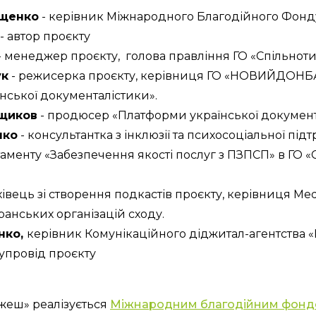
щенко
 - керівник Міжнародного Благодійного Фонду
- автор проєкту
 - менеджер проєкту,  голова правління ГО «Спільно
ук
 - режисерка проєкту, керівниця ГО «НОВИЙДОНБА
нської документалістики».
щиков
 - продюсер «Платформи української документ
нко
 - консультантка з інклюзії та психосоціальної під
менту «Забезпечення якості послуг з ПЗПСП» в ГО «С
ахівець зі створення подкастів проєкту, керівниця Medi
анських організацій сходу.
ко, 
керівник Комунікаційного діджитал-агентства «M
упровід проєкту
ожеш» реалізується 
Міжнародним благодійним фонд