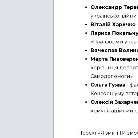
Олександр Тере
української війни 
Віталій Харечко
Лариса Покальч
«Платформи украї
Вячеслав Волин
Марта Пивоваре
керівниця департа
Самодопомоги».
Ольга Гужва
 - ф
Консорціуму ветер
Олексій Захарчен
комунікаційний с
Проєкт «Я зміг і ТИ зм