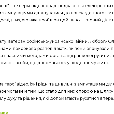
жеш" - це серія відеопорад, подкастів та електронних п
з ампутаціями адаптуватися до повсякденного життя. 
досвід тих, хто вже пройшов цей шлях і готовий діли
кту, ветеран російсько-української війни, «кіборг» 
нами покроково розповідають, як вони опанували по
ься власними методами організації ранкової рутини, 
орисні засоби, що допомагають у щоденному житті.
 герої відео, їхні рідні та цивільні з ампутаціями діл
ремогами й тим, що стало для них опорою на шляху 
илу духу та рішення, які допомагають рухатися впере
ники