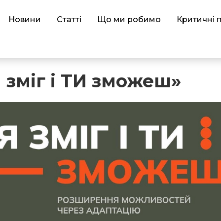
Новини
Статті
Що ми робимо
Критичні 
 зміг і ТИ зможеш»