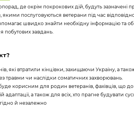
еопорад, де окрім покрокових дій, будуть зазначені п
в, якими послуговуються ветерани під час відповідно
помагає швидко знайти необхідну інформацію та об
я побутових завдань.
кт?
ів, які втратили кінцівки, захищаючи Україну, а також
ез травми чи наслідки соматичних захворювань.
буде корисним для родин ветеранів, фахівців, що до
ій адаптації, а також для всіх, хто прагне будувати сус
гідно й незалежно