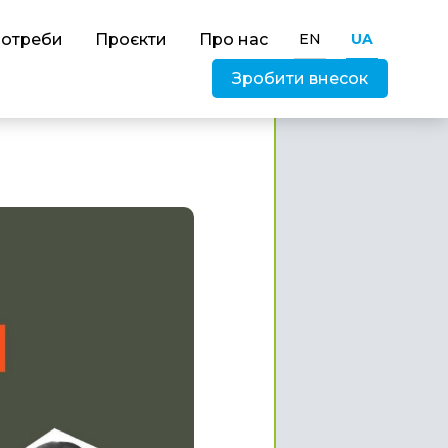
потреби
Проєкти
Про нас
EN
UA
Зробити внесок