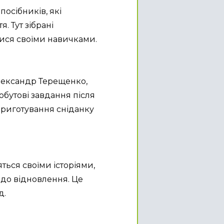
осібників, які 
Тут зібрані 
тися своїми навичками.
Олександр Терещенко, 
бутові завдання після 
приготування сніданку 
яться своїми історіями, 
до відновлення. Це 
д.