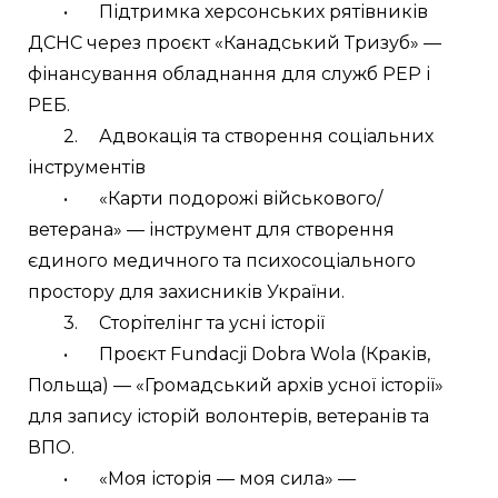
	•	Підтримка херсонських рятівників 
ДСНС через проєкт «Канадський Тризуб» — 
фінансування обладнання для служб РЕР і 
РЕБ.
	2.	Адвокація та створення соціальних 
інструментів
	•	«Карти подорожі військового/
ветерана» — інструмент для створення 
єдиного медичного та психосоціального 
простору для захисників України.
	3.	Сторітелінг та усні історії
	•	Проєкт Fundacji Dobra Wola (Краків, 
Польща) — «Громадський архів усної історії» 
для запису історій волонтерів, ветеранів та 
ВПО.
	•	«Моя історія — моя сила» — 