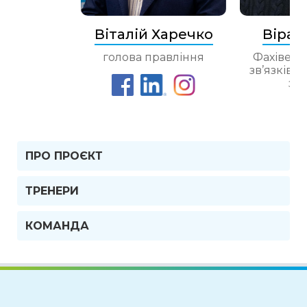
Віталій Харечко
Віра 
голова правління
Фахівець 
зв’язків т
зві
ПРО ПРОЄКТ
ТРЕНЕРИ
КОМАНДА