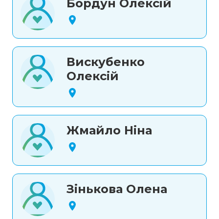
Бордун Олексій
Вискубенко
Олексій
Жмайло Ніна
Зінькова Олена