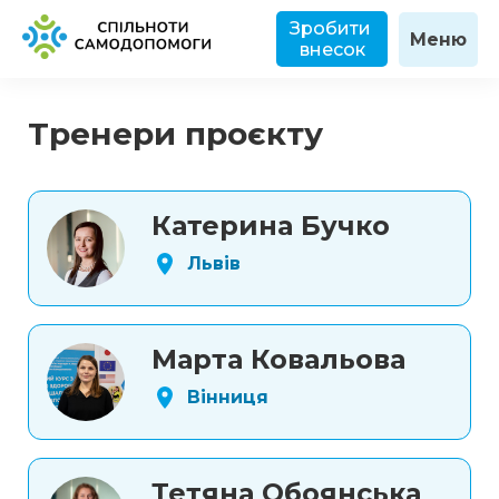
Зробити 
Меню
внесок
Тренери проєкту
Катерина Бучко
Львів
Марта Ковальова
Вінниця
Тетяна Обоянська